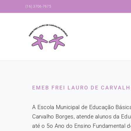
Ir
(16) 3706-7675
para
o
conteúdo
EMEB FREI LAURO DE CARVAL
A Escola Municipal de Educação Básica
Carvalho Borges, atende alunos da Educ
até o 5o Ano do Ensino Fundamental d